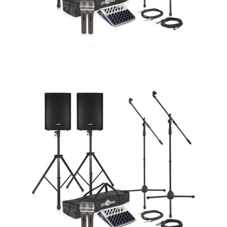
do
os
no
no
as