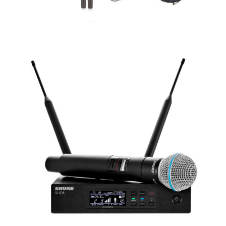
pa
no
cas