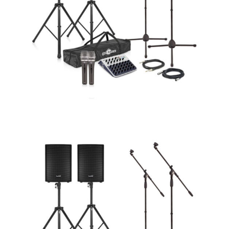
x
• 1
 de