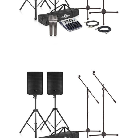
s •
do
os
s •