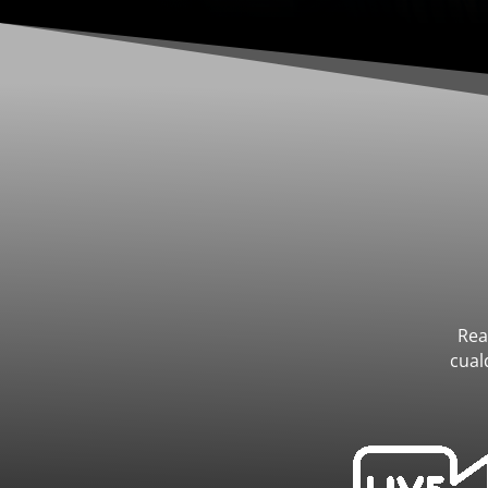
Rea
cual