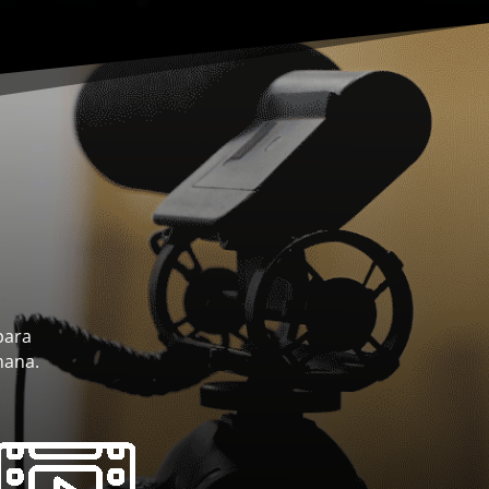
para
mana.