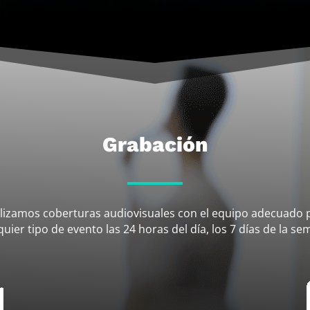
Grabación
lizamos coberturas audiovisuales con el equipo adecuado 
quier tipo de evento las 24 horas del día, los 7 días de la se